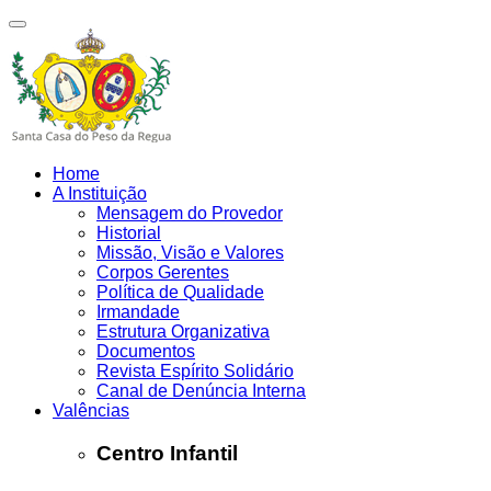
Home
A Instituição
Mensagem do Provedor
Historial
Missão, Visão e Valores
Corpos Gerentes
Política de Qualidade
Irmandade
Estrutura Organizativa
Documentos
Revista Espírito Solidário
Canal de Denúncia Interna
Valências
Centro Infantil