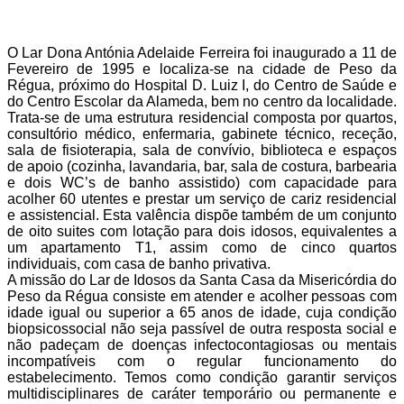
O Lar Dona Antónia Adelaide Ferreira foi inaugurado a 11 de
Fevereiro de 1995 e localiza-se na cidade de Peso da
Régua, próximo do Hospital D. Luiz I, do Centro de Saúde e
do Centro Escolar da Alameda, bem no centro da localidade.
Trata-se de uma estrutura residencial composta por quartos,
consultório médico, enfermaria, gabinete técnico, receção,
sala de fisioterapia, sala de convívio, biblioteca e espaços
de apoio (cozinha, lavandaria, bar, sala de costura, barbearia
e dois WC’s de banho assistido) com capacidade para
acolher 60 utentes e prestar um serviço de cariz residencial
e assistencial. Esta valência dispõe também de um conjunto
de oito suites com lotação para dois idosos, equivalentes a
um apartamento T1, assim como de cinco quartos
individuais, com casa de banho privativa.
A missão do Lar de Idosos da Santa Casa da Misericórdia do
Peso da Régua consiste em atender e acolher pessoas com
idade igual ou superior a 65 anos de idade, cuja condição
biopsicossocial não seja passível de outra resposta social e
não padeçam de doenças infectocontagiosas ou mentais
incompatíveis com o regular funcionamento do
estabelecimento. Temos como condição garantir serviços
multidisciplinares de caráter temporário ou permanente e