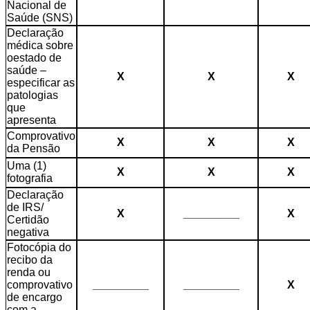
Nacional de
Saúde (SNS)
Declaração
médica sobre
oestado de
saúde –
X
X
X
especificar as
patologias
que
apresenta
Comprovativo
X
X
X
da Pensão
Uma (1)
X
X
X
fotografia
Declaração
de IRS/
X
_________
X
Certidão
negativa
Fotocópia do
recibo da
renda ou
comprovativo
_________
_________
X
de encargo
com a