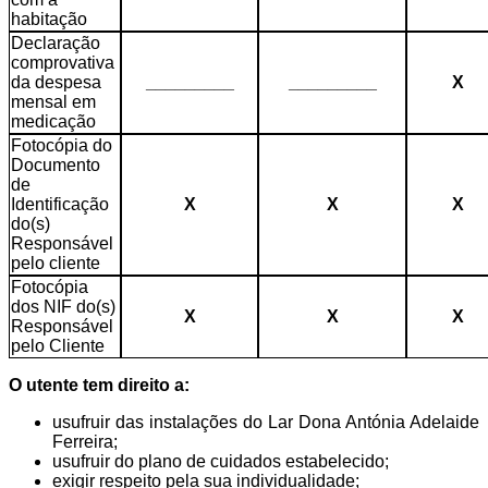
habitação
Declaração
comprovativa
da despesa
_________
_________
X
mensal em
medicação
Fotocópia do
Documento
de
Identificação
X
X
X
do(s)
Responsável
pelo cliente
Fotocópia
dos NIF do(s)
X
X
X
Responsável
pelo Cliente
O utente tem direito a:
usufruir das instalações do Lar Dona Antónia Adelaide
Ferreira;
usufruir do plano de cuidados estabelecido;
exigir respeito pela sua individualidade;