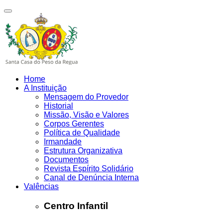
Home
A Instituição
Mensagem do Provedor
Historial
Missão, Visão e Valores
Corpos Gerentes
Política de Qualidade
Irmandade
Estrutura Organizativa
Documentos
Revista Espírito Solidário
Canal de Denúncia Interna
Valências
Centro Infantil